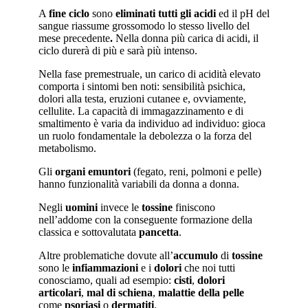
A
fine ciclo
sono
eliminati tutti gli acidi
ed il pH del
sangue riassume grossomodo lo stesso livello del
mese precedente
.
Nella donna più carica di acidi, il
ciclo durerà di più e sarà più intenso.
Nella fase premestruale, un carico di acidità elevato
comporta i sintomi ben noti: sensibilità psichica,
dolori alla testa, eruzioni cutanee e, ovviamente,
cellulite. La capacità di immagazzinamento e di
smaltimento è varia da individuo ad individuo: gioca
un ruolo fondamentale la debolezza o la forza del
metabolismo.
Gli
organi emuntori
(fegato, reni, polmoni e pelle)
hanno funzionalità variabili da donna a donna.
Negli
uomini
invece le
tossine
finiscono
nell’addome con la conseguente formazione della
classica e sottovalutata
pancetta
.
Altre problematiche dovute all’
accumulo
di
tossine
sono le
infiammazioni
e i
dolori
che noi tutti
conosciamo, quali ad esempio:
cisti
,
dolori
articolari
,
mal di schiena
,
malattie della pelle
come
psoriasi
o
dermatiti
.