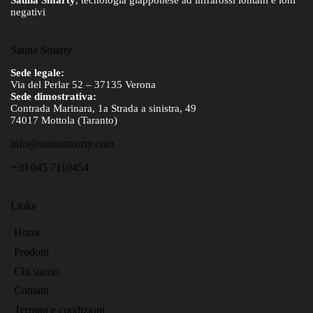
Sauna Smarty
, tecnologia giapponese ad infrarossi lontani e ioni
negativi
Sauna Smarty
Sede legale:
Via del Perlar 52 – 37135 Verona
Sede dimostrativa:
Contrada Marinara, 1a Strada a sinistra, 49
74017 Mottola (Taranto)
info@saunasmarty.com
+39 045 7110454
Links
Home
Prodotti
Chi siamo
Contatti
Termini e condizioni