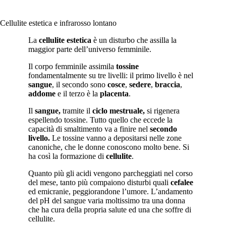
DETOSSINANTE
Cellulite estetica e infrarosso lontano
La
cellulite estetica
è un disturbo che assilla la
maggior parte dell’universo femminile.
Il corpo femminile assimila
tossine
fondamentalmente su tre livelli: il primo livello è nel
sangue
, il secondo sono
cosce
,
sedere
,
braccia
,
addome
e il terzo è la
placenta
.
Il
sangue,
tramite il
ciclo mestruale,
si rigenera
espellendo tossine. Tutto quello che eccede la
capacità di smaltimento va a finire nel
secondo
livello.
Le tossine vanno a depositarsi nelle zone
canoniche, che le donne conoscono molto bene. Si
ha così la formazione di
cellulite
.
Quanto più gli acidi vengono parcheggiati nel corso
del mese, tanto più compaiono disturbi quali
cefalee
ed emicranie, peggiorandone l’umore. L’andamento
del pH del sangue varia moltissimo tra una donna
che ha cura della propria salute ed una che soffre di
cellulite.