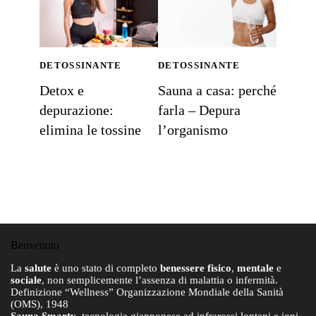
DETOSSINANTE
DETOSSINANTE
Detox e
Sauna a casa: perché
depurazione:
farla – Depura
elimina le tossine
l’organismo
Benvenuto
La
salute
è uno stato di completo
benessere fisico
,
mentale
e
sociale
, non semplicemente l’assenza di malattia o infermità.
Definizione “Wellness” Organizzazione Mondiale della Sanità
(OMS), 1948