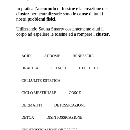
In pratica l’
accumulo
di
tossine
e la creazione dei
cluster
per neutralizzarle sono le
cause
di tutti i
nostri
problemi fisici
.
Utilizzando Sauna Smarty costantemente aiuti il
corpo ad espellere le tossine ed a rompere i
cluster
.
ACIDI
ADDOME
BENESSERE
BRACCIA
CEFALEE
CELLULITE
CELLULITE ESTETICA
CICLO MESTRUALE
COSCE
DERMATITI
DETOSSICAZIONE
DETOX
DISINTOSSICAZIONE
DISINTOSSICAZIONE ORGANICA