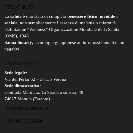
BENVENUTO
La
salute
è uno stato di completo
benessere fisico
,
mentale
e
sociale
, non semplicemente l’assenza di malattia o infermità.
Definizione “Wellness” Organizzazione Mondiale della Sanità
(OMS), 1948
Sauna Smarty
, tecnologia giapponese ad infrarossi lontani e ioni
negativi
SAUNA SMARTY
Sede legale:
Via del Perlar 52 – 37135 Verona
Sede dimostrativa:
Contrada Marinara, 1a Strada a sinistra, 49
74017 Mottola (Taranto)
info@saunasmarty.com
+39 045 7110454