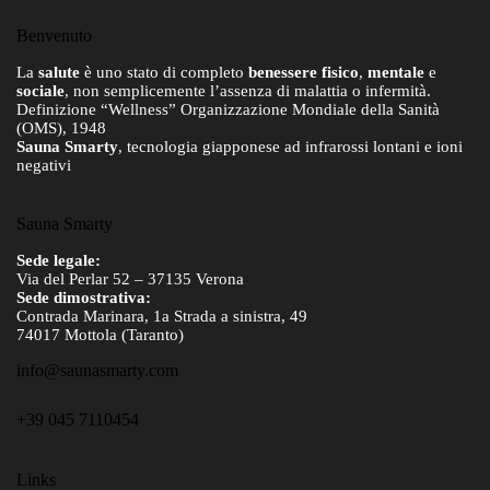
Benvenuto
La
salute
è uno stato di completo
benessere fisico
,
mentale
e
sociale
, non semplicemente l’assenza di malattia o infermità.
Definizione “Wellness” Organizzazione Mondiale della Sanità
(OMS), 1948
Sauna Smarty
, tecnologia giapponese ad infrarossi lontani e ioni
negativi
Sauna Smarty
Sede legale:
Via del Perlar 52 – 37135 Verona
Sede dimostrativa:
Contrada Marinara, 1a Strada a sinistra, 49
74017 Mottola (Taranto)
info@saunasmarty.com
+39 045 7110454
Links