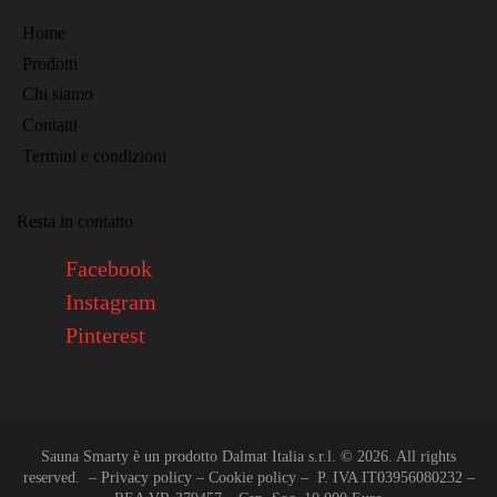
Home
Prodotti
Chi siamo
Contatti
Termini e condizioni
Resta in contatto
Facebook
Instagram
Pinterest
Sauna Smarty è un prodotto Dalmat Italia s.r.l. © 2026. All rights
reserved. –
Privacy policy
–
Cookie policy
– P. IVA IT03956080232 –