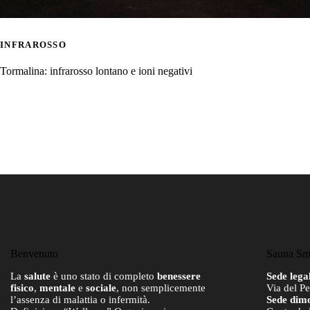
INFRAROSSO
Tormalina: infrarosso lontano e ioni negativi
Benvenuto
Sauna Sm
La
salute
è uno stato di completo
benessere
Sede lega
fisico
,
mentale
e
sociale
, non semplicemente
Via del P
l’assenza di malattia o infermità.
Sede dimo