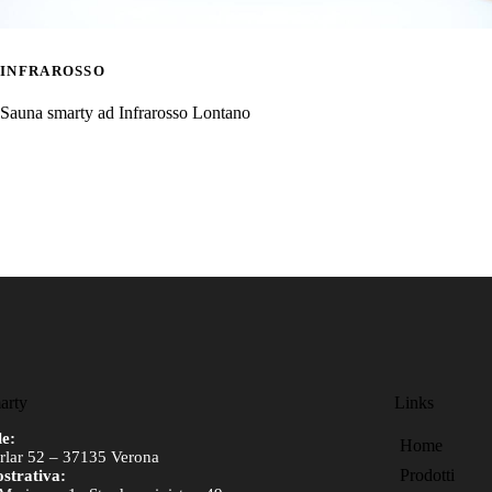
INFRAROSSO
Sauna smarty ad Infrarosso Lontano
arty
Links
le:
Home
erlar 52 – 37135 Verona
Prodotti
strativa: