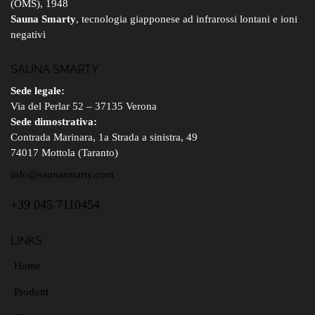
(OMS), 1948
Sauna Smarty
, tecnologia giapponese ad infrarossi lontani e ioni
negativi
SAUNA SMARTY
Sede legale:
Via del Perlar 52 – 37135 Verona
Sede dimostrativa:
Contrada Marinara, 1a Strada a sinistra, 49
74017 Mottola (Taranto)
info@saunasmarty.com
+39 045 7110454
LINKS
Home
Prodotti