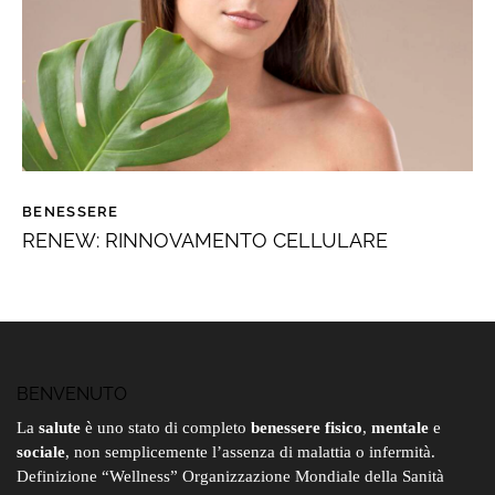
BENESSERE
RENEW: RINNOVAMENTO CELLULARE
BENVENUTO
La
salute
è uno stato di completo
benessere fisico
,
mentale
e
sociale
, non semplicemente l’assenza di malattia o infermità.
Definizione “Wellness” Organizzazione Mondiale della Sanità