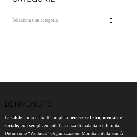
Seleziona una categoria
BENVENUTO
La
salute
è uno stato di completo
benessere fisico
,
mentale
e
sociale
, non semplicemente l’assenza di malattia o infermità.
Definizione “Wellness” Organizzazione Mondiale della Sanità